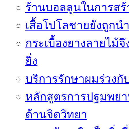
ร้านบอลลูนในการสร
เสื้อโปโลชายยังถู
กระเบื้องยางลายไม้จึ
ยิ่ง
บริการรักษาผมร่วงกั
หลักสูตรการปฐมพยาบา
ด้านจิตวิทยา