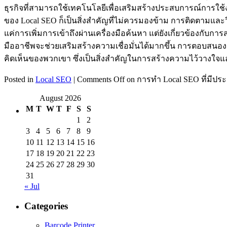
ธุรกิจที่สามารถใช้เทคโนโลยีเพื่อเสริมสร้างประสบการณ์การใช้
ของ Local SEO ก็เป็นสิ่งสำคัญที่ไม่ควรมองข้าม การติดตามและ
แค่การเพิ่มการเข้าถึงผ่านเครื่องมือค้นหา แต่ยังเกี่ยวข้องกับ
มืออาชีพจะช่วยเสริมสร้างความเชื่อมั่นได้มากขึ้น การตอบสนอง
คิดเห็นของพวกเขา ซึ่งเป็นสิ่งสำคัญในการสร้างความไว้วางใจแ
Posted in
Local SEO
|
Comments Off
on การทำ Local SEO ที่มีประ
August 2026
M
T
W
T
F
S
S
1
2
3
4
5
6
7
8
9
10
11
12
13
14
15
16
17
18
19
20
21
22
23
24
25
26
27
28
29
30
31
« Jul
Categories
Barcode Printer