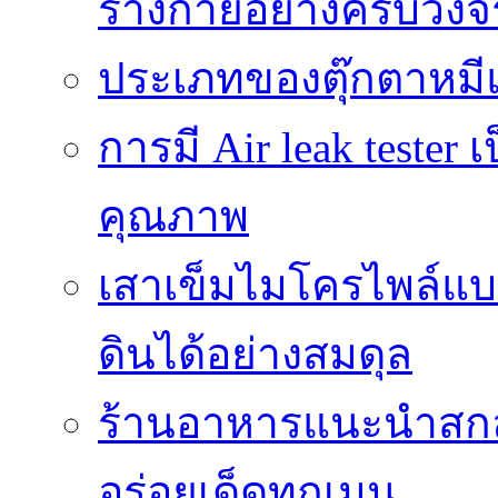
ร่างกายอย่างครบวงจ
ประเภทของตุ๊กตาหมี
การมี Air leak teste
คุณภาพ
เสาเข็มไมโครไพล์แบ
ดินได้อย่างสมดุล
ร้านอาหารแนะนำสกลนค
อร่อยเด็ดทุกเมนู