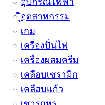
อุปกรณ์ไฟฟ้า
ิุิุอุตสาหกรรม
เกม
เครื่องปั่นไฟ
เครื่องผสมครีม
เคลือบเซรามิก
เคลือบแก้ว
เช่ารถหรู