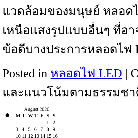
แวดล้อมของมนุษย์ หลอดไ
เหนือแสงรูปแบบอื่นๆ ที่อา
ข้อดีบางประการหลอดไฟ
Posted in
หลอดไฟ LED
|
C
และแนวโน้มตามธรรมชาติท
August 2026
M
T
W
T
F
S
S
1
2
3
4
5
6
7
8
9
10
11
12
13
14
15
16