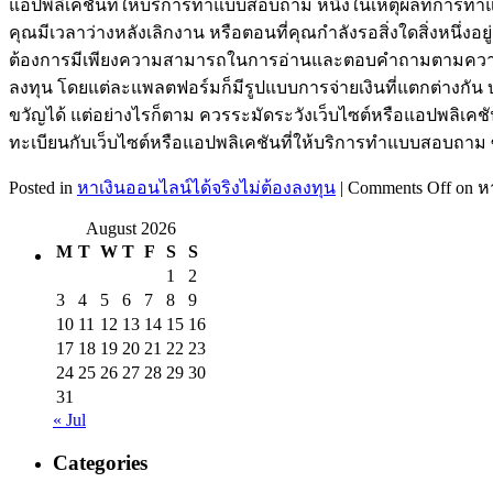
แอปพลิเคชันที่ให้บริการทำแบบสอบถาม หนึ่งในเหตุผลที่การทำ
คุณมีเวลาว่างหลังเลิกงาน หรือตอนที่คุณกำลังรอสิ่งใดสิ่งหนึ่ง
ต้องการมีเพียงความสามารถในการอ่านและตอบคำถามตามความเป็
ลงทุน โดยแต่ละแพลตฟอร์มก็มีรูปแบบการจ่ายเงินที่แตกต่างกัน
ขวัญได้ แต่อย่างไรก็ตาม ควรระมัดระวังเว็บไซต์หรือแอปพลิเคชั
ทะเบียนกับเว็บไซต์หรือแอปพลิเคชันที่ให้บริการทำแบบสอบถาม ซึ
Posted in
หาเงินออนไลน์ได้จริงไม่ต้องลงทุน
|
Comments Off
on หา
August 2026
M
T
W
T
F
S
S
1
2
3
4
5
6
7
8
9
10
11
12
13
14
15
16
17
18
19
20
21
22
23
24
25
26
27
28
29
30
31
« Jul
Categories