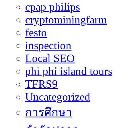
cpap philips
cryptominingfarm
festo
inspection
Local SEO
phi phi island tours
TFRS9
Uncategorized
การศึกษา