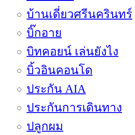
บ้านเดี่ยวศรีนครินทร์
บิ๊กอาย
บิทคอยน์ เล่นยังไง
บิ้วอินคอนโด
ประกัน AIA
ประกันการเดินทาง
ปลูกผม